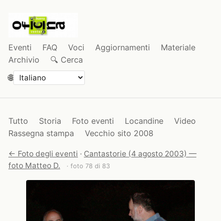
Eventi
FAQ
Voci
Aggiornamenti
Materiale
Archivio
🔍 Cerca
🌐
Tutto
Storia
Foto eventi
Locandine
Video
Rassegna stampa
Vecchio sito 2008
← Foto degli eventi
·
Cantastorie (4 agosto 2003) —
foto Matteo D.
· foto 78 di 83