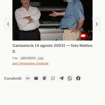
‹
›
Cantastorie (4 agosto 2003) — foto Matteo
D.
File:
p8020095.jpg
·
apri l'immagine originale
Condividi: