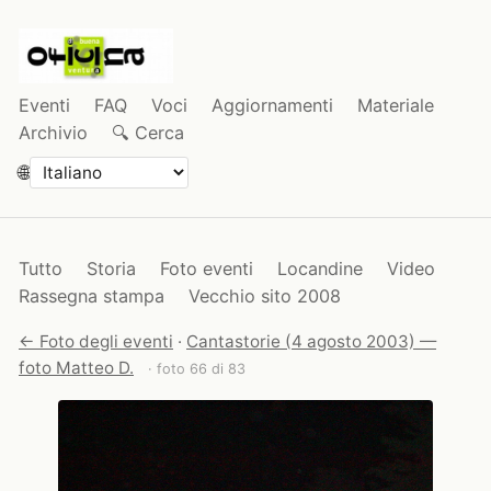
Eventi
FAQ
Voci
Aggiornamenti
Materiale
Archivio
🔍 Cerca
🌐
Tutto
Storia
Foto eventi
Locandine
Video
Rassegna stampa
Vecchio sito 2008
← Foto degli eventi
·
Cantastorie (4 agosto 2003) —
foto Matteo D.
· foto 66 di 83