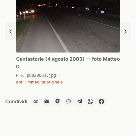
‹
›
Cantastorie (4 agosto 2003) — foto Matteo
D.
File:
p8020083.jpg
·
apri l'immagine originale
Condividi: