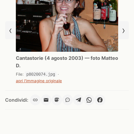
‹
›
Cantastorie (4 agosto 2003) — foto Matteo
D.
File:
p8020074.jpg
·
apri l'immagine originale
Condividi: