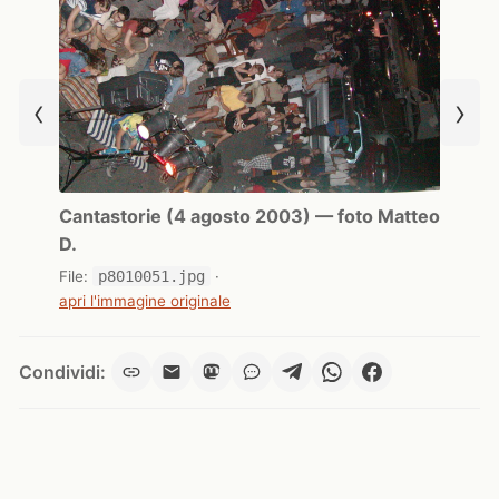
‹
›
Cantastorie (4 agosto 2003) — foto Matteo
D.
File:
p8010051.jpg
·
apri l'immagine originale
Condividi: