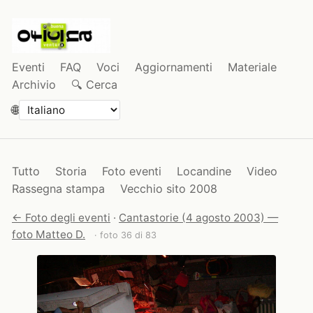
Eventi
FAQ
Voci
Aggiornamenti
Materiale
Archivio
🔍 Cerca
🌐
Tutto
Storia
Foto eventi
Locandine
Video
Rassegna stampa
Vecchio sito 2008
← Foto degli eventi
·
Cantastorie (4 agosto 2003) —
foto Matteo D.
· foto 36 di 83