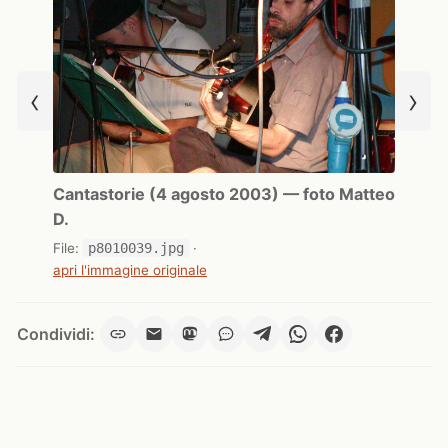
‹
›
Cantastorie (4 agosto 2003) — foto Matteo
D.
File:
p8010039.jpg
·
apri l'immagine originale
Condividi: