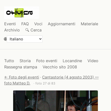
Eventi
FAQ
Voci
Aggiornamenti
Materiale
Archivio
🔍 Cerca
🌐
Tutto
Storia
Foto eventi
Locandine
Video
Rassegna stampa
Vecchio sito 2008
← Foto degli eventi
·
Cantastorie (4 agosto 2003) —
foto Matteo D.
· foto 27 di 83