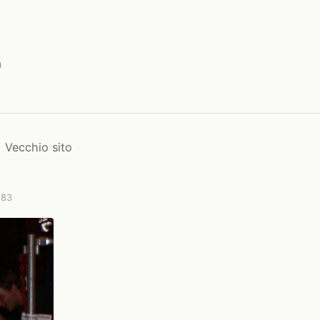
a
Vecchio sito
 83