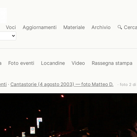
Voci
Aggiornamenti
Materiale
Archivio
🔍 Cerc
a
Foto eventi
Locandine
Video
Rassegna stampa
nti
·
Cantastorie (4 agosto 2003) — foto Matteo D.
· foto 2 di