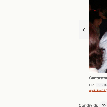
‹
Cantastor
File:
p801
apri l'immag
Condividi: