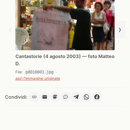
‹
›
Cantastorie (4 agosto 2003) — foto Matteo
D.
File:
p8010001.jpg
·
apri l'immagine originale
Condividi: