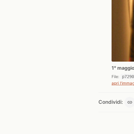
1° maggio
File:
p729
apri l'immag
Condividi: