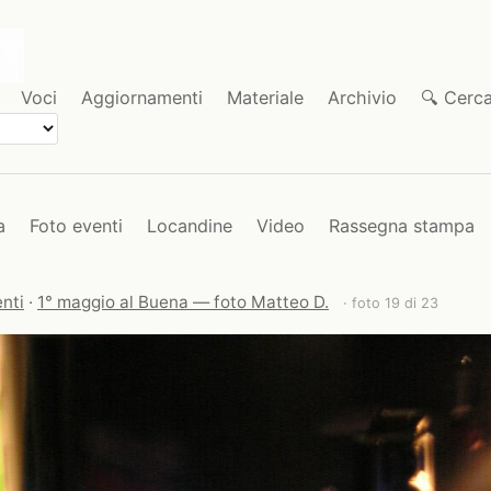
Voci
Aggiornamenti
Materiale
Archivio
🔍 Cerc
a
Foto eventi
Locandine
Video
Rassegna stampa
nti
·
1° maggio al Buena — foto Matteo D.
· foto 19 di 23