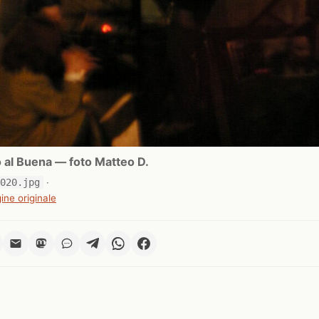
 al Buena — foto Matteo D.
0020.jpg
·
ine originale