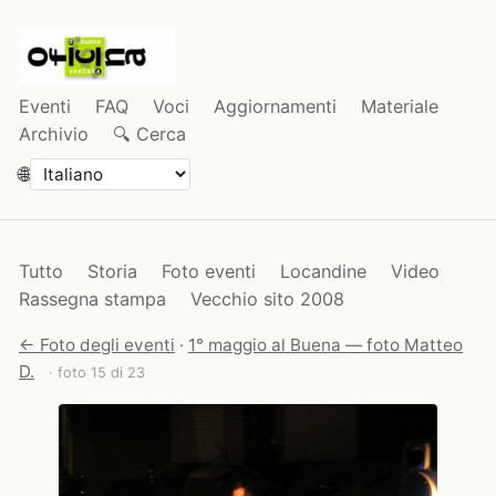
Eventi
FAQ
Voci
Aggiornamenti
Materiale
Archivio
🔍 Cerca
🌐
Tutto
Storia
Foto eventi
Locandine
Video
Rassegna stampa
Vecchio sito 2008
← Foto degli eventi
·
1° maggio al Buena — foto Matteo
D.
· foto 15 di 23