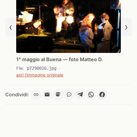
‹
›
1° maggio al Buena — foto Matteo D.
File:
p7290016.jpg
·
apri l'immagine originale
Condividi: