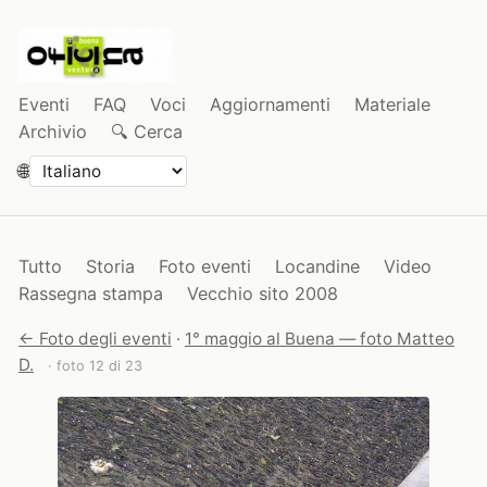
Eventi
FAQ
Voci
Aggiornamenti
Materiale
Archivio
🔍 Cerca
🌐
Tutto
Storia
Foto eventi
Locandine
Video
Rassegna stampa
Vecchio sito 2008
← Foto degli eventi
·
1° maggio al Buena — foto Matteo
D.
· foto 12 di 23