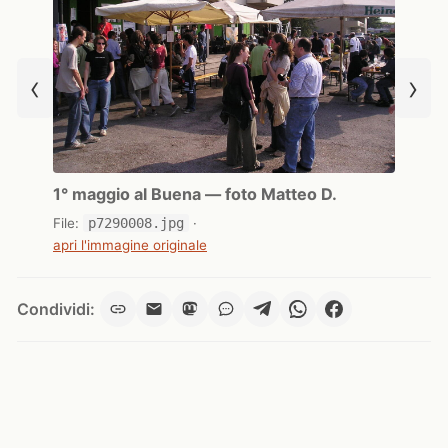
‹
›
1° maggio al Buena — foto Matteo D.
File:
p7290008.jpg
·
apri l'immagine originale
Condividi: