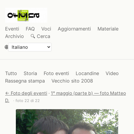
Eventi
FAQ
Voci
Aggiornamenti
Materiale
Archivio
🔍 Cerca
🌐
Tutto
Storia
Foto eventi
Locandine
Video
Rassegna stampa
Vecchio sito 2008
← Foto degli eventi
·
1° maggio (parte b) — foto Matteo
D.
· foto 22 di 22