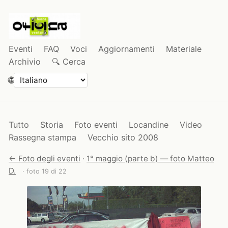
Eventi
FAQ
Voci
Aggiornamenti
Materiale
Archivio
🔍 Cerca
🌐
Tutto
Storia
Foto eventi
Locandine
Video
Rassegna stampa
Vecchio sito 2008
← Foto degli eventi
·
1° maggio (parte b) — foto Matteo
D.
· foto 19 di 22