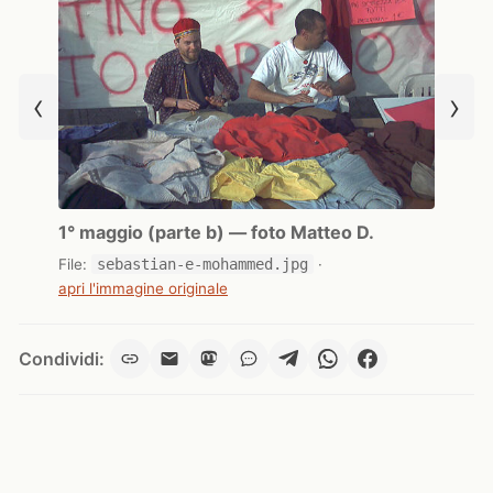
‹
›
1° maggio (parte b) — foto Matteo D.
File:
sebastian-e-mohammed.jpg
·
apri l'immagine originale
Condividi: