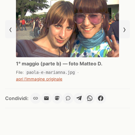
‹
›
1° maggio (parte b) — foto Matteo D.
File:
paola-e-marianna.jpg
·
apri l'immagine originale
Condividi: