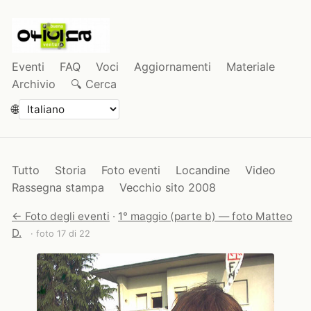
Eventi
FAQ
Voci
Aggiornamenti
Materiale
Archivio
🔍 Cerca
🌐
Tutto
Storia
Foto eventi
Locandine
Video
Rassegna stampa
Vecchio sito 2008
← Foto degli eventi
·
1° maggio (parte b) — foto Matteo
D.
· foto 17 di 22