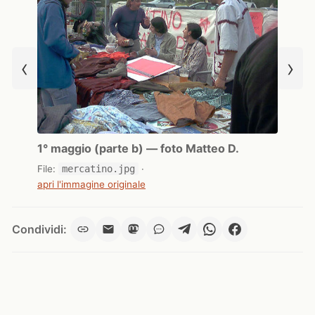
‹
›
1° maggio (parte b) — foto Matteo D.
File:
mercatino.jpg
·
apri l'immagine originale
Condividi: