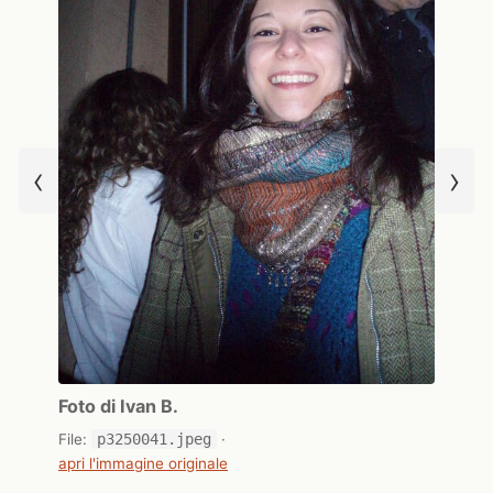
‹
›
Foto di Ivan B.
File:
p3250041.jpeg
·
apri l'immagine originale