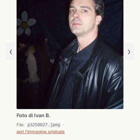
‹
›
Foto di Ivan B.
File:
p3250027.jpeg
·
apri l'immagine originale