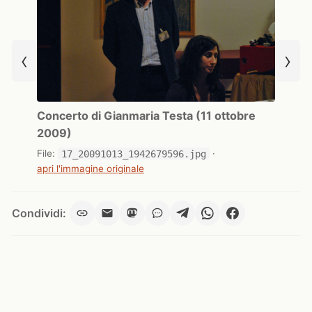
‹
›
Concerto di Gianmaria Testa (11 ottobre
2009)
File:
17_20091013_1942679596.jpg
·
apri l'immagine originale
Condividi: