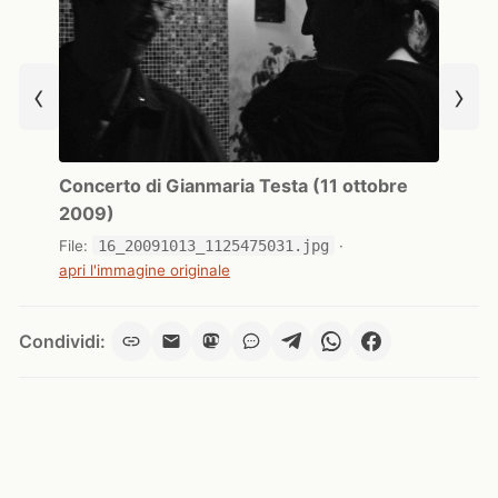
‹
›
Concerto di Gianmaria Testa (11 ottobre
2009)
File:
16_20091013_1125475031.jpg
·
apri l'immagine originale
Condividi: