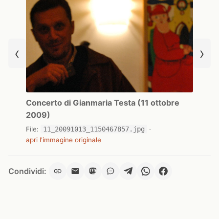
‹
›
Concerto di Gianmaria Testa (11 ottobre
2009)
File:
11_20091013_1150467857.jpg
·
apri l'immagine originale
Condividi: