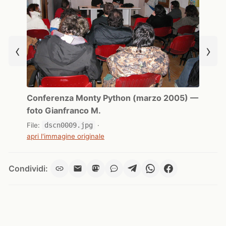
‹
›
Conferenza Monty Python (marzo 2005) —
foto Gianfranco M.
File:
dscn0009.jpg
·
apri l'immagine originale
Condividi: