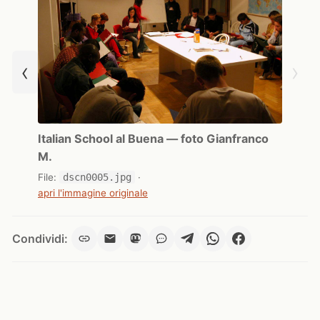
‹
›
Italian School al Buena — foto Gianfranco
M.
File:
dscn0005.jpg
·
apri l'immagine originale
Condividi: