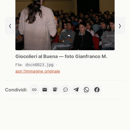
‹
›
Giocolieri al Buena — foto Gianfranco M.
File:
dscn0023.jpg
·
apri l'immagine originale
Condividi: