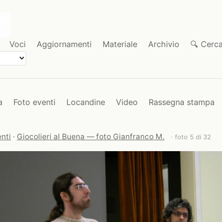
Voci
Aggiornamenti
Materiale
Archivio
🔍 Cerc
a
Foto eventi
Locandine
Video
Rassegna stampa
nti
·
Giocolieri al Buena — foto Gianfranco M.
· foto 5 di 32