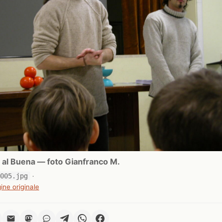
i al Buena — foto Gianfranco M.
0005.jpg
·
ine originale