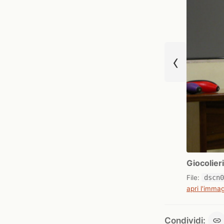
‹
Giocolier
File:
dscn
apri l'immag
Condividi: