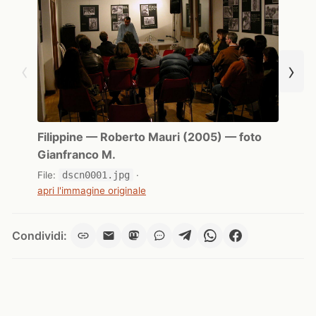
‹
›
Filippine — Roberto Mauri (2005) — foto
Gianfranco M.
File:
dscn0001.jpg
·
apri l'immagine originale
Condividi: