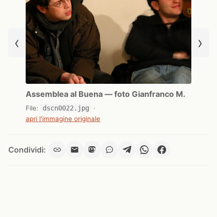
‹
›
Assemblea al Buena — foto Gianfranco M.
File:
dscn0022.jpg
·
apri l'immagine originale
Condividi: