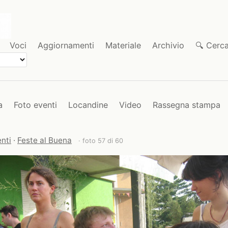
Voci
Aggiornamenti
Materiale
Archivio
🔍 Cerc
a
Foto eventi
Locandine
Video
Rassegna stampa
nti
·
Feste al Buena
· foto 57 di 60