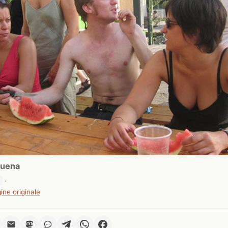
Buena
g
·
ine originale