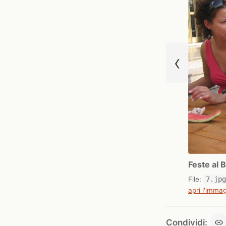
‹
Feste al 
File:
7.jp
apri l'immag
Condividi: