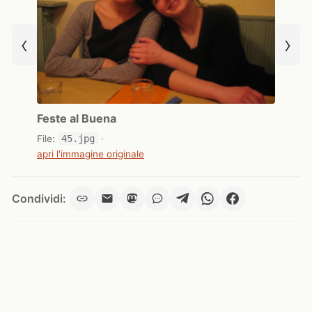
‹
›
Feste al Buena
File:
45.jpg
·
apri l'immagine originale
Condividi: