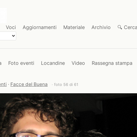
Voci
Aggiornamenti
Materiale
Archivio
🔍 Cerc
a
Foto eventi
Locandine
Video
Rassegna stampa
nti
·
Facce del Buena
· foto 56 di 61