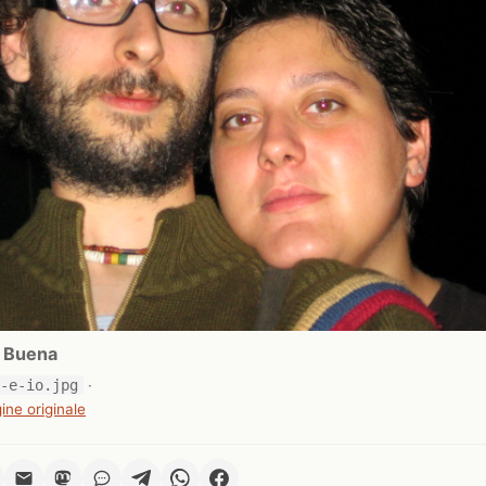
l Buena
i-e-io.jpg
·
ine originale