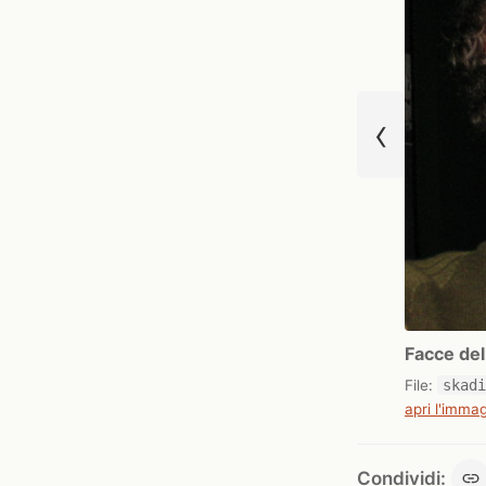
‹
Facce de
File:
skad
apri l'immag
Condividi: