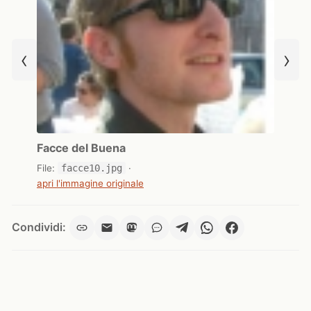
‹
›
Facce del Buena
File:
facce10.jpg
·
apri l'immagine originale
Condividi: