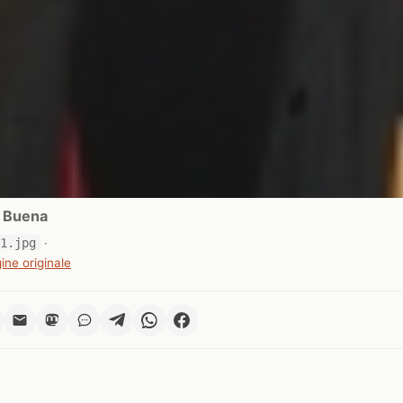
l Buena
e1.jpg
·
ine originale