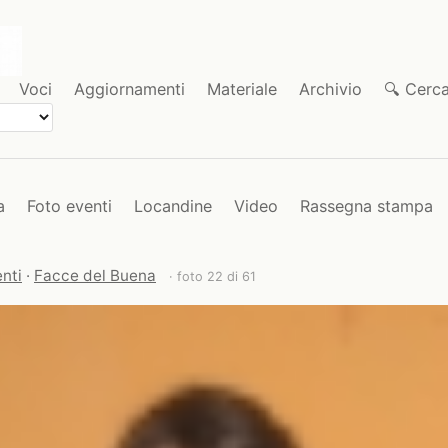
Voci
Aggiornamenti
Materiale
Archivio
🔍 Cerc
a
Foto eventi
Locandine
Video
Rassegna stampa
nti
·
Facce del Buena
· foto 22 di 61