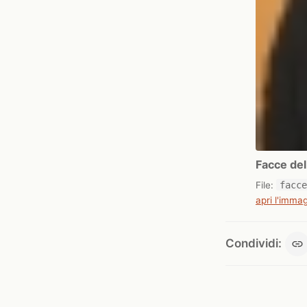
Facce de
File:
facc
apri l'immag
Condividi: