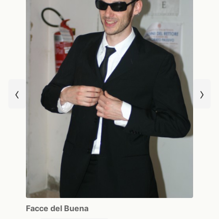
‹
›
Facce del Buena