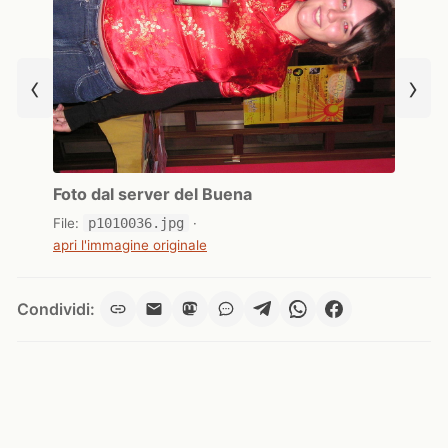
‹
›
Foto dal server del Buena
File:
p1010036.jpg
·
apri l'immagine originale
Condividi: