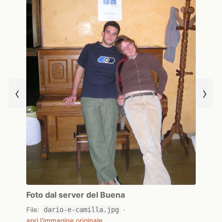
‹
›
Foto dal server del Buena
File:
dario-e-camilla.jpg
·
apri l'immagine originale