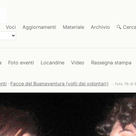
Voci
Aggiornamenti
Materiale
Archivio
🔍 Cerc
a
Foto eventi
Locandine
Video
Rassegna stampa
nti
·
Facce del Buenaventura (volti dei volontari)
· foto 76 di 