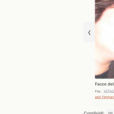
‹
Facce del
File:
silv
apri l'immag
Condividi: