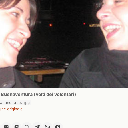
 Buenaventura (volti dei volontari)
ia-and-ale.jpg
·
ine originale