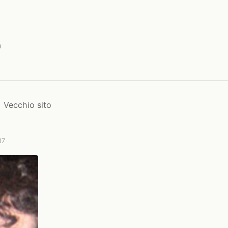
a
Vecchio sito
87