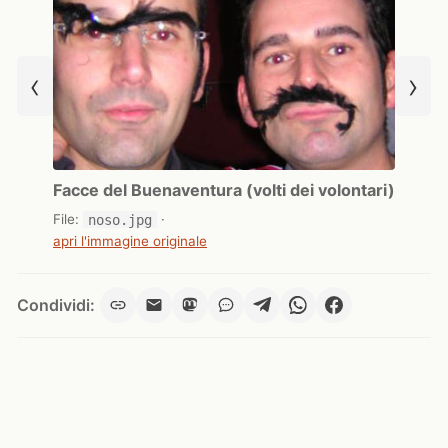
‹
›
Facce del Buenaventura (volti dei volontari)
File:
noso.jpg
·
apri l'immagine originale
Condividi: