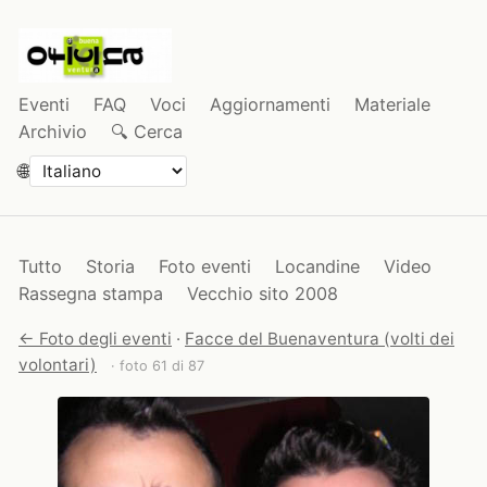
Eventi
FAQ
Voci
Aggiornamenti
Materiale
Archivio
🔍 Cerca
🌐
Tutto
Storia
Foto eventi
Locandine
Video
Rassegna stampa
Vecchio sito 2008
← Foto degli eventi
·
Facce del Buenaventura (volti dei
volontari)
· foto 61 di 87