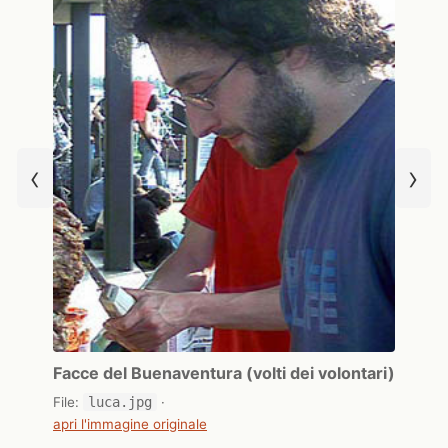
‹
›
Facce del Buenaventura (volti dei volontari)
File:
luca.jpg
·
apri l'immagine originale