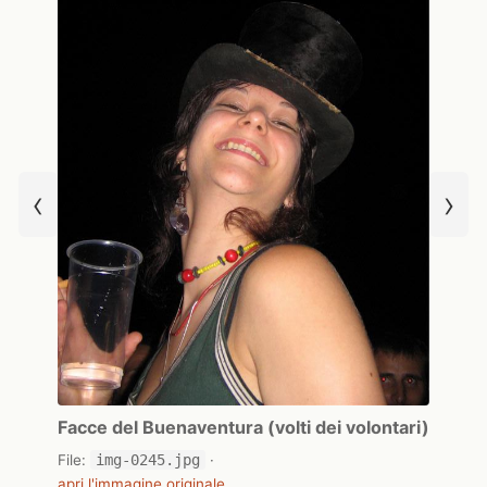
‹
›
Facce del Buenaventura (volti dei volontari)
File:
img-0245.jpg
·
apri l'immagine originale