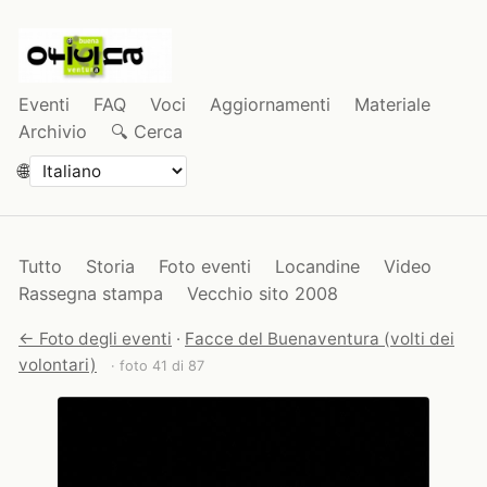
Eventi
FAQ
Voci
Aggiornamenti
Materiale
Archivio
🔍 Cerca
🌐
Tutto
Storia
Foto eventi
Locandine
Video
Rassegna stampa
Vecchio sito 2008
← Foto degli eventi
·
Facce del Buenaventura (volti dei
volontari)
· foto 41 di 87