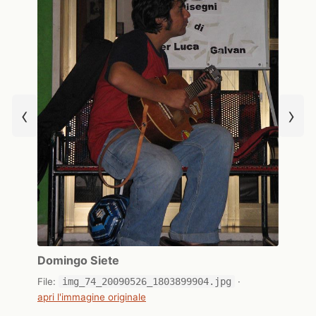
‹
›
Domingo Siete
File:
img_74_20090526_1803899904.jpg
·
apri l'immagine originale