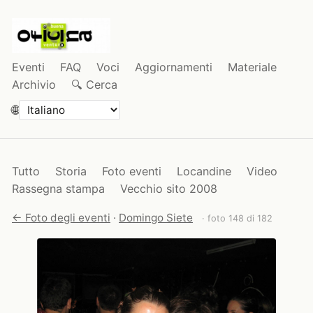
Eventi
FAQ
Voci
Aggiornamenti
Materiale
Archivio
🔍 Cerca
🌐
Tutto
Storia
Foto eventi
Locandine
Video
Rassegna stampa
Vecchio sito 2008
← Foto degli eventi
·
Domingo Siete
· foto 148 di 182