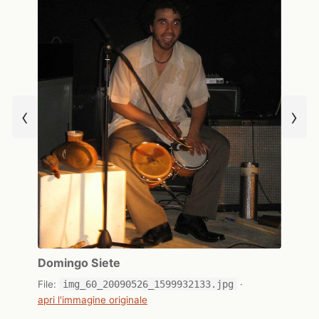
‹
›
Domingo Siete
File:
img_60_20090526_1599932133.jpg
·
apri l'immagine originale