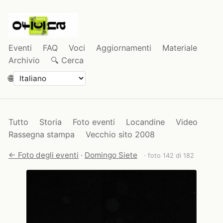
Eventi
FAQ
Voci
Aggiornamenti
Materiale
Archivio
🔍 Cerca
🌐
Tutto
Storia
Foto eventi
Locandine
Video
Rassegna stampa
Vecchio sito 2008
← Foto degli eventi
·
Domingo Siete
· foto 142 di 182