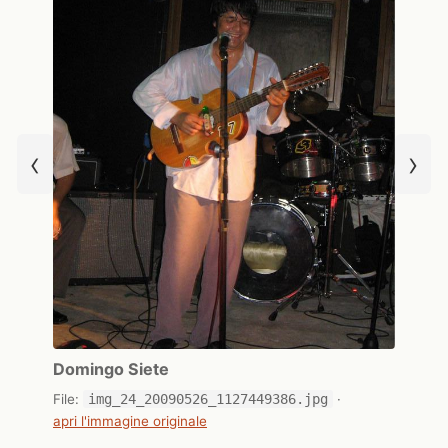
‹
›
Domingo Siete
File:
img_24_20090526_1127449386.jpg
·
apri l'immagine originale