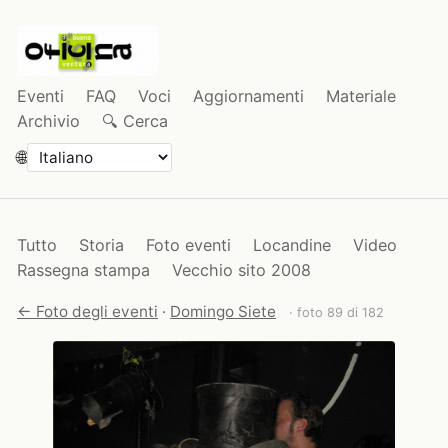
Eventi
FAQ
Voci
Aggiornamenti
Materiale
Archivio
🔍 Cerca
🌐
Tutto
Storia
Foto eventi
Locandine
Video
Rassegna stampa
Vecchio sito 2008
← Foto degli eventi
·
Domingo Siete
· foto 89 di 182