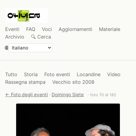
Eventi
FAQ
Voci
Aggiornamenti
Materiale
Archivio
🔍 Cerca
🌐
Tutto
Storia
Foto eventi
Locandine
Video
Rassegna stampa
Vecchio sito 2008
← Foto degli eventi
·
Domingo Siete
· foto 70 di 182