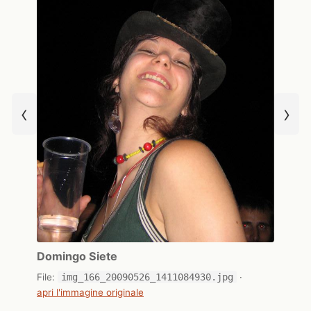
‹
›
Domingo Siete
File:
img_166_20090526_1411084930.jpg
·
apri l'immagine originale