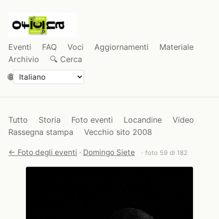
Eventi
FAQ
Voci
Aggiornamenti
Materiale
Archivio
🔍 Cerca
🌐
Tutto
Storia
Foto eventi
Locandine
Video
Rassegna stampa
Vecchio sito 2008
← Foto degli eventi
·
Domingo Siete
· foto 59 di 182