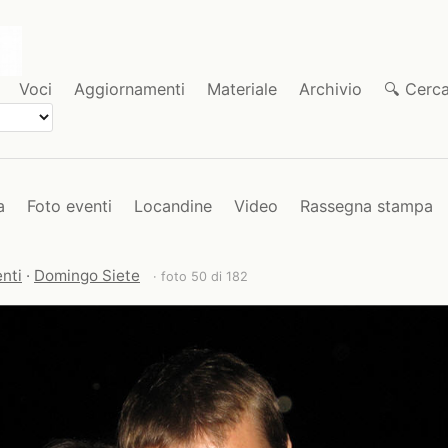
Voci
Aggiornamenti
Materiale
Archivio
🔍 Cerc
a
Foto eventi
Locandine
Video
Rassegna stampa
nti
·
Domingo Siete
· foto 50 di 182