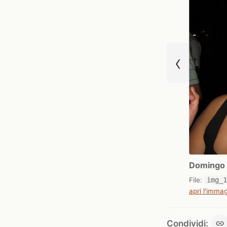
‹
Domingo 
File:
img_
apri l'immag
Condividi: