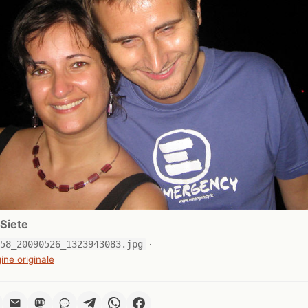
Siete
158_20090526_1323943083.jpg
·
ine originale