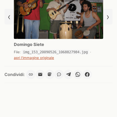
‹
›
Domingo Siete
File:
img_153_20090526_1068827984.jpg
·
apri l'immagine originale
Condividi: