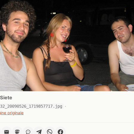
Siete
132_20090526_1719857717.jpg
·
ine originale