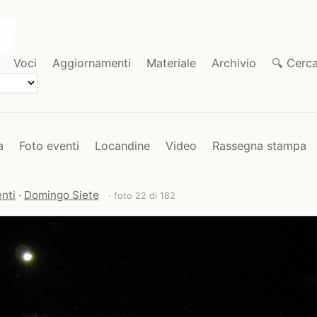
Voci
Aggiornamenti
Materiale
Archivio
🔍 Cerc
a
Foto eventi
Locandine
Video
Rassegna stampa
nti
·
Domingo Siete
· foto 22 di 182