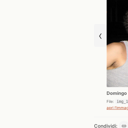
‹
Domingo 
File:
img_
apri l'immag
Condividi: