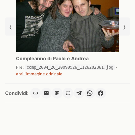
‹
›
Compleanno di Paolo e Andrea
File:
comp_2004_26_20090526_1126202861.jpg
·
apri l'immagine originale
Condividi: